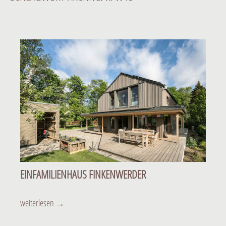
EINFAMILIENHAUS FINKENWERDER
Einfamilienhaus Finkenwerder
weiterlesen
→