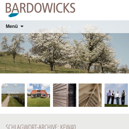
Springe
Menü
zum
Inhalt
DER WEG INS
HOLZHAUSBAU
MODERNISIERUNG
ZIMMEREI
KONTAKT
EIGENHEIM
SCHLAGWORT-ARCHIVE: KFW40