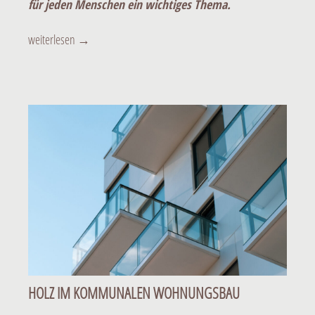
für jeden Menschen ein wichtiges Thema.
KfW-Mittel für das eigene Zuhause nutzen
weiterlesen
→
HOLZ IM KOMMUNALEN WOHNUNGSBAU