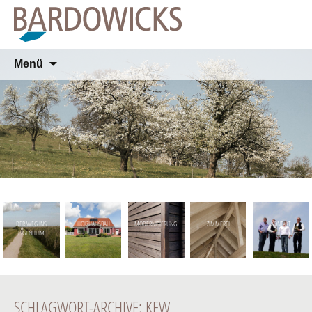
Springe
Menü
zum
Inhalt
DER WEG INS
HOLZHAUSBAU
MODERNISIERUNG
ZIMMEREI
KONTAKT
EIGENHEIM
SCHLAGWORT-ARCHIVE: KFW