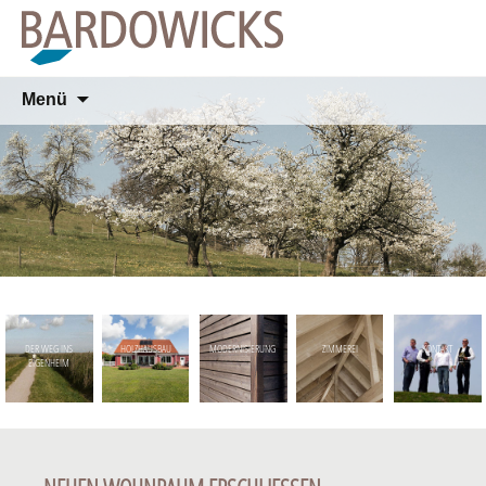
Springe
Menü
zum
Inhalt
DER WEG INS
HOLZHAUSBAU
MODERNISIERUNG
ZIMMEREI
KONTAKT
EIGENHEIM