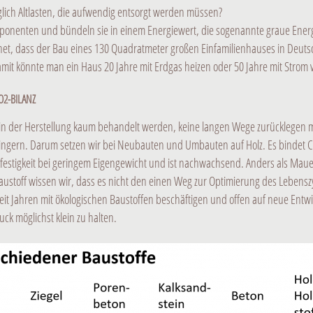
lich Altlasten, die aufwendig entsorgt werden müssen?
mponenten und bündeln sie in einem Energiewert, die sogenannte graue Energie
net, dass der Bau eines 130 Quadratmeter großen Einfamilienhauses in Deuts
mit könnte man ein Haus 20 Jahre mit Erdgas heizen oder 50 Jahre mit Strom 
O2-BILANZ
ie in der Herstellung kaum behandelt werden, keine langen Wege zurücklege
verringern. Darum setzen wir bei Neubauten und Umbauten auf Holz. Es binde
festigkeit bei geringem Eigengewicht und ist nachwachsend. Anders als Mauer
Baustoff wissen wir, dass es nicht den einen Weg zur Optimierung des Lebenszy
eit Jahren mit ökologischen Baustoffen beschäftigen und offen auf neue Entw
k möglichst klein zu halten.