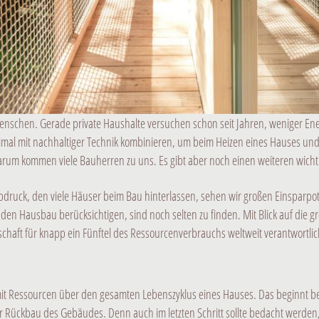
nschen. Gerade private Haushalte versuchen schon seit Jahren, weniger Ener
ptimal mit nachhaltiger Technik kombinieren, um beim Heizen eines Hauses 
arum kommen viele Bauherren zu uns. Es gibt aber noch einen weiteren wich
ruck, den viele Häuser beim Bau hinterlassen, sehen wir großen Einsparpoten
 den Hausbau berücksichtigen, sind noch selten zu finden. Mit Blick auf die gr
tschaft für knapp ein Fünftel des Ressourcenverbrauchs weltweit verantwortlic
t Ressourcen über den gesamten Lebenszyklus eines Hauses. Das beginnt be
 Rückbau des Gebäudes. Denn auch im letzten Schritt sollte bedacht werden,