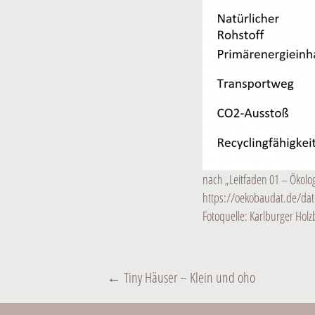
nach „Leitfaden 01 – Ökolo
https://oekobaudat.de/da
Fotoquelle: Karlburger Hol
BEITRAGS-
←
Tiny Häuser – Klein und oho
NAVIGATION