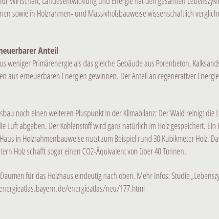
 für Wirtschaft, Landesentwicklung und Energie hat den gesamten Lebenszyklu
nen sowie in Holzrahmen- und Massivholzbauweise wissenschaftlich verglichen.
neuerbarer Anteil
s weniger Primärenergie als das gleiche Gebäude aus Porenbeton, Kalksandste
en aus erneuerbaren Energien gewinnen. Der Anteil an regenerativer Energie 
bau noch einen weiteren Pluspunkt in der Klimabilanz: Der Wald reinigt die 
e Luft abgeben. Der Kohlenstoff wird ganz natürlich im Holz gespeichert. Ein H
ks-Haus in Holzrahmenbauweise nutzt zum Beispiel rund 30 Kubikmeter Holz. D
tern Holz schafft sogar einen CO2-Äquivalent von über 40 Tonnen.
r Daumen für das Holzhaus eindeutig nach oben. Mehr Infos: Studie „Lebens
nergieatlas.bayern.de/energieatlas/neu/177.html