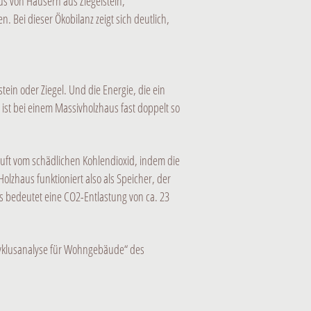
s von Häusern aus Ziegelstein,
 Bei dieser Ökobilanz zeigt sich deutlich,
in oder Ziegel. Und die Energie, die ein
ist bei einem Massivholzhaus fast doppelt so
Luft vom schädlichen Kohlendioxid, indem die
olzhaus funktioniert also als Speicher, der
as bedeutet eine CO2-Entlastung von ca. 23
zyklusanalyse für Wohngebäude“ des