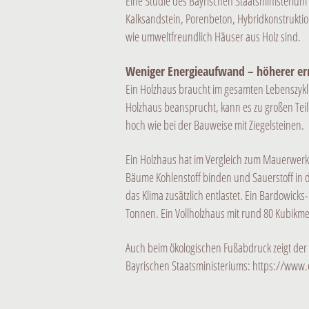
Eine Studie des Bayrischen Staatsministerium
Kalksandstein, Porenbeton, Hybridkonstruktio
wie umweltfreundlich Häuser aus Holz sind.
Weniger Energieaufwand – höherer er
Ein Holzhaus braucht im gesamten Lebenszyklu
Holzhaus beansprucht, kann es zu großen Teil
hoch wie bei der Bauweise mit Ziegelsteinen.
Ein Holzhaus hat im Vergleich zum Mauerwerks
Bäume Kohlenstoff binden und Sauerstoff in di
das Klima zusätzlich entlastet. Ein Bardowic
Tonnen. Ein Vollholzhaus mit rund 80 Kubikme
Auch beim ökologischen Fußabdruck zeigt de
Bayrischen Staatsministeriums:
https://www.e