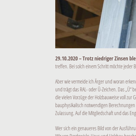
29.10.2020 –
Trotz niedriger Zinsen bl
treffen. Bei solch einem Schritt möchte jeder 
Aber wie vermeide ich Ärger und woran erkenne
und trägt das RAL- oder Ü-Zeichen. Das „Ü“ b
die vielen Vorzüge der Holzbauweise voll zur G
bauphysikalisch notwendigen Berechnungen und
Zulassung. Auf die Mitgliedschaft und das En
Wer sich ein genaueres Bild von der Ausführun