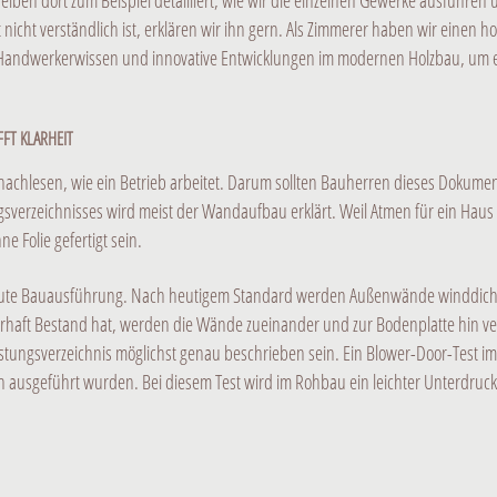
ben dort zum Beispiel detailliert, wie wir die einzelnen Gewerke ausführen u
icht verständlich ist, erklären wir ihn gern. Als Zimmerer haben wir einen h
 Handwerkerwissen und innovative Entwicklungen im modernen Holzbau, um 
FFT KLARHEIT
nachlesen, wie ein Betrieb arbeitet. Darum sollten Bauherren dieses Dokume
verzeichnisses wird meist der Wandaufbau erklärt. Weil Atmen für ein Haus f
e Folie gefertigt sein.
eine gute Bauausführung. Nach heutigem Standard werden Außenwände winddich
auerhaft Bestand hat, werden die Wände zueinander und zur Bodenplatte hin 
 Leistungsverzeichnis möglichst genau beschrieben sein. Ein Blower-Door-Tes
en ausgeführt wurden. Bei diesem Test wird im Rohbau ein leichter Unterdruck