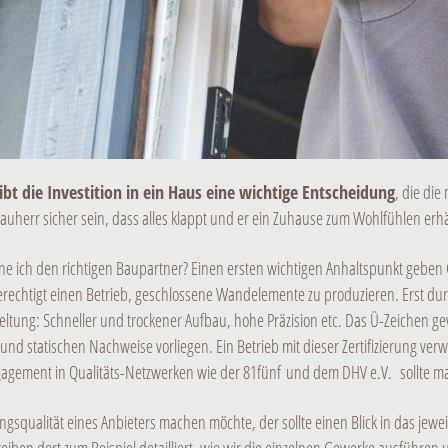
eibt die Investition in ein Haus eine wichtige Entscheidung
, die di
Bauherr sicher sein, dass alles klappt und er ein Zuhause zum Wohlfühlen erhä
 ich den richtigen Baupartner? Einen ersten wichtigen Anhaltspunkt geben Güte
erechtigt einen Betrieb, geschlossene Wandelemente zu produzieren. Erst du
eltung: Schneller und trockener Aufbau, hohe Präzision etc. Das Ü-Zeichen gew
 statischen Nachweise vorliegen. Ein Betrieb mit dieser Zertifizierung verw
gagement in Qualitäts-Netzwerken wie der 81fünf und dem DHV e.V. sollte ma
gsqualität eines Anbieters machen möchte, der sollte einen Blick in das jewe